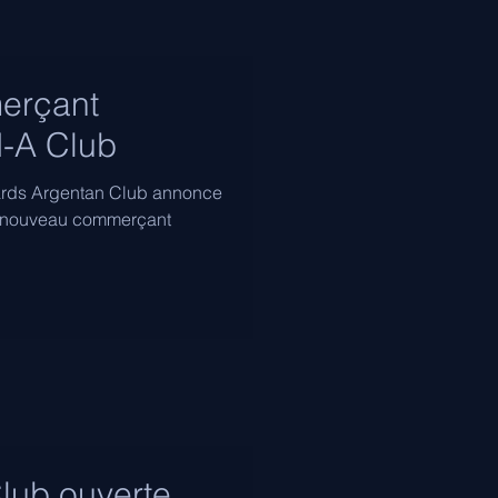
erçant
M-A Club
tards Argentan Club annonce
n nouveau commerçant
lub ouverte