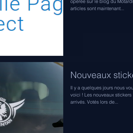
opérée sur le blog du Motard
articles sont maintenant...
Nouveaux stick
Il y a quelques jours nous vou
voici ! Les nouveaux sticker
arrivés. Votés lors de...