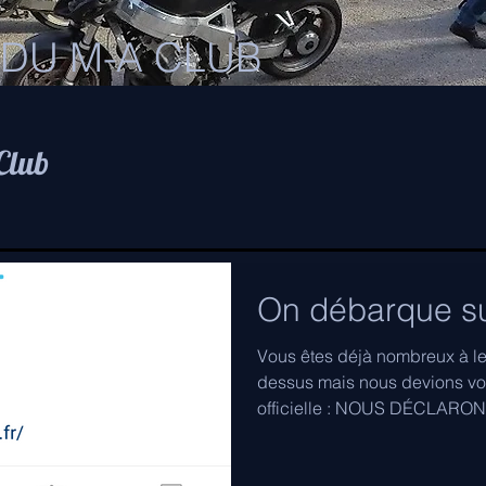
 DU M-A CLUB
 Club
On débarque su
Vous êtes déjà nombreux à le 
dessus mais nous devions vo
officielle : NOUS DÉCLARONS