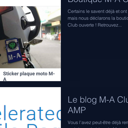
Certains le savent déjà et on
mais nous déclarons la bout
Club ouverte ! Retrouvez...
Le blog M-A Cl
AMP
Vous l'avez peut-être déjà r