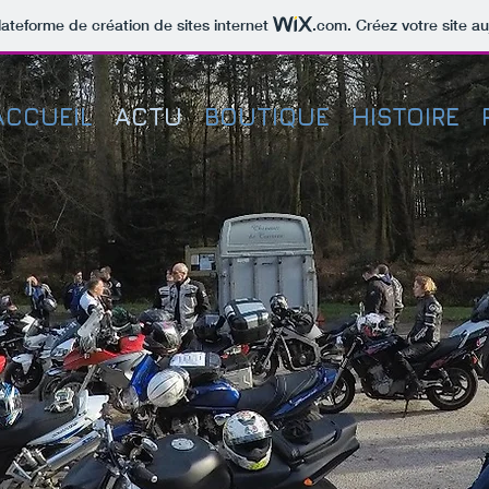
lateforme de création de sites internet
.com
. Créez votre site au
ACCUEIL
ACTU
BOUTIQUE
HISTOIRE